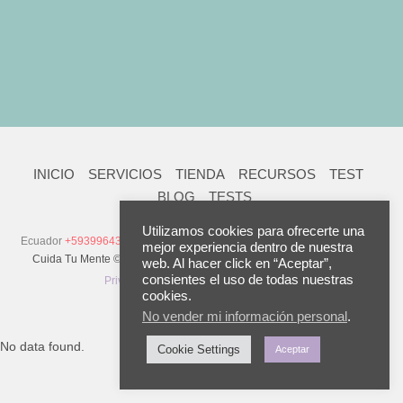
INICIO
SERVICIOS
TIENDA
RECURSOS
TEST
BLOG
TESTS
Utilizamos cookies para ofrecerte una
Ecuador
+593996437126
Venezuela
+58 (414) 621.1811
| Otros Países
+
mejor experiencia dentro de nuestra
Cuida Tu Mente © 2023. Todos los Derechos Reservados.
Política de
web. Al hacer click en “Aceptar”,
1 (407) 279.1896
consientes el uso de todas nuestras
Privacidad
|
Términos y Condiciones
cookies.
No vender mi información personal
.
No data found.
Cookie Settings
Aceptar