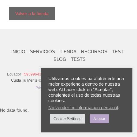
Volver a la tienda
INICIO
SERVICIOS
TIENDA
RECURSOS
TEST
BLOG
TESTS
Ecuador
+593996437126
Venezuela
+58 (414) 621.1811
| Otros Países
+
Utilizamos cookies para ofrecerte una
Cuida Tu Mente © 2023. Todos los Derechos Reservados.
Política de
1 (407) 279.1896
mejor experiencia dentro de nuestra
Privacidad
|
Términos y Condiciones
web. Al hacer click en “Aceptar”,
consientes el uso de todas nuestras
cookies.
No vender mi información personal
.
No data found.
Cookie Settings
Aceptar