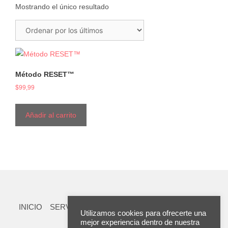
Mostrando el único resultado
Método RESET™
$
99,99
Añadir al carrito
INICIO
SERVICIOS
TIENDA
RECURSOS
TEST
Utilizamos cookies para ofrecerte una
BLOG
TESTS
mejor experiencia dentro de nuestra