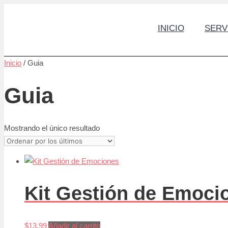
Saltar
al
INICIO
SERV
contenido
Inicio
/ Guia
Guia
Mostrando el único resultado
Kit Gestión de Emoci
$
13,99
Añadir al carrito