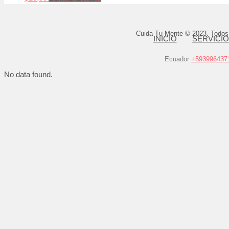
Cuida Tu Mente © 2023. Todos
INICIO
SERVICI
Ecuador
+593996437
No data found.