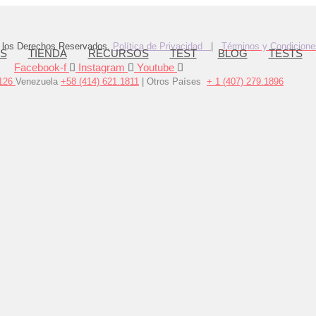
 los Derechos Reservados.
Política de Privacidad
|
Términos y Condicione
OS
TIENDA
RECURSOS
TEST
BLOG
TESTS
Facebook-f
Instagram
Youtube
126
Venezuela
+58 (414) 621.1811
| Otros Países
+ 1 (407) 279.1896