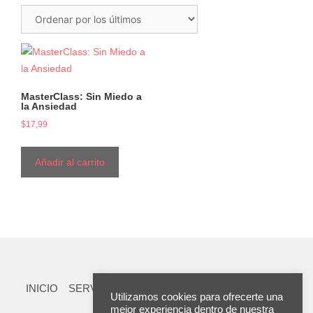
MasterClass: Sin Miedo a
la Ansiedad
$
17,99
Añadir al carrito
INICIO
SERVICIOS
TIENDA
RECURSOS
TEST
Utilizamos cookies para ofrecerte una
BLOG
TESTS
mejor experiencia dentro de nuestra