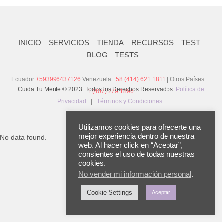
INICIO
SERVICIOS
TIENDA
RECURSOS
TEST
BLOG
TESTS
Ecuador
+593996437126
Venezuela
+58 (414) 621.1811
| Otros Países
+
Cuida Tu Mente © 2023. Todos los Derechos Reservados.
Política de
1 (407) 279.1896
Privacidad
|
Términos y Condiciones
Utilizamos cookies para ofrecerte una
mejor experiencia dentro de nuestra
No data found.
web. Al hacer click en “Aceptar”,
consientes el uso de todas nuestras
cookies.
No vender mi información personal
.
Cookie Settings
Aceptar