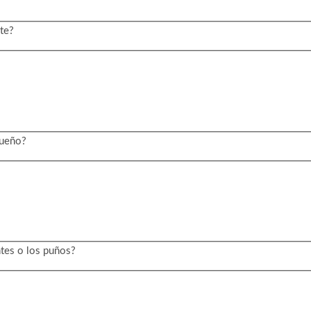
te?
sueño?
ntes o los puños?