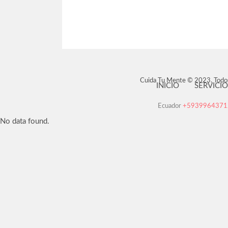
Cuida Tu Mente © 2023. Todo
INICIO
SERVICIO
Ecuador
+593996437
No data found.