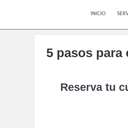
Saltar
al
INICIO
SER
contenido
5 pasos para 
Reserva tu cu