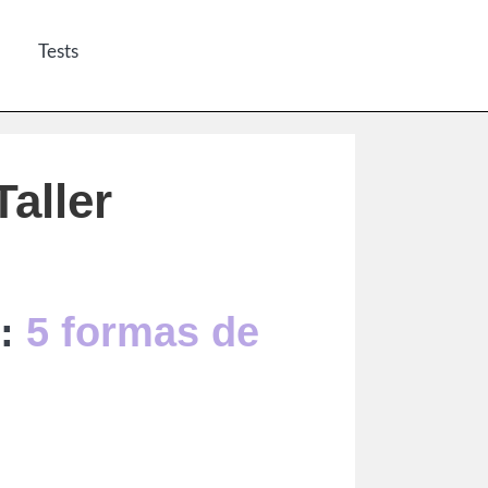
Tests
aller
:
5 formas de