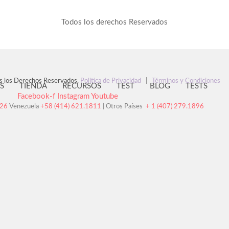
Todos los derechos Reservados
s los Derechos Reservados.
Política de Privacidad
|
Términos y Condiciones
S
TIENDA
RECURSOS
TEST
BLOG
TESTS
Facebook-f
Instagram
Youtube
126
Venezuela
+58 (414) 621.1811
| Otros Países
+ 1 (407) 279.1896