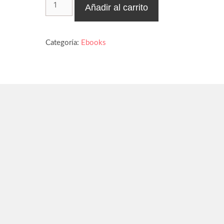
Añadir al carrito
Manual
para
Dejar
Categoría:
Ebooks
de
Procrastinar
cantidad