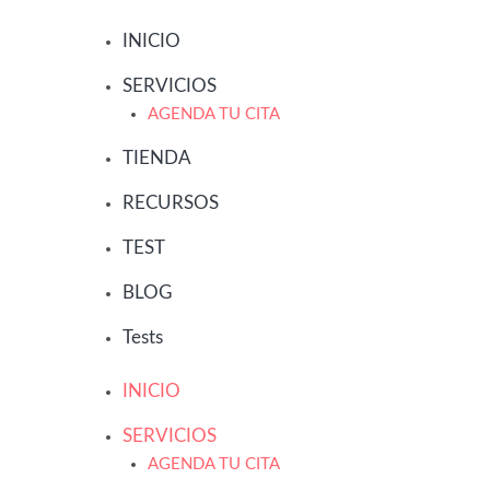
Saltar
al
INICIO
contenido
SERVICIOS
AGENDA TU CITA
TIENDA
RECURSOS
TEST
BLOG
Tests
INICIO
SERVICIOS
AGENDA TU CITA