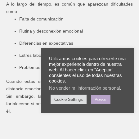
A lo largo del tiempo, es común que aparezcan dificultades
como:
Falta de comunicación
Rutina y desconexión emocional
Diferencias en expectativas
Estrés laboral o familiar
Utilizamos cookies para ofrecerte una
mejor experiencia dentro de nuestra
Problemas de intimidad
web. Al hacer click en “Aceptar”,
consientes el uso de todas nuestras
cookies.
Cuando estas situaciones no se atienden, pueden generar
No vender mi información personal
.
distancia emocional.
Sin embargo, la buena noticia es que el vínculo puede
Cookie Settings
Aceptar
fortalecerse si ambos miembros están dispuestos a trabajar en
él.
Pequeñas acciones