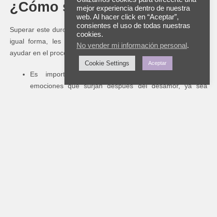
¿Cómo superarlo?
mejor experiencia dentro de nuestra
web. Al hacer click en “Aceptar”,
consientes el uso de todas nuestras
Superar este duro proceso requiere de tiempo y paciencia. De
cookies.
igual forma, les compartimos algunos consejos que pueden
No vender mi información personal
.
ayudar en el proceso de sanación:
Cookie Settings
Aceptar
Es importante permitirse experimentar todas las
emociones que surjan después del desamor, ya sea
tristeza, ira, confusión o incluso alivio. Reprimir estas
emociones solo prolongará el proceso de curación.
Recuerda buscar apoyo, no enfrentes el desamor solo.
Rodéate de amigos cercanos, familiares o un terapeuta.
Compartir tus sentimientos con personas de confianza
puede brindarte más calma.
También es clave, dedicarle tiempo a cuidar de ti mismo
física, emocional y mentalmente. Haz ejercicio
regularmente, come saludablemente, duerme lo
suficiente y retoma aquellas actividades que te