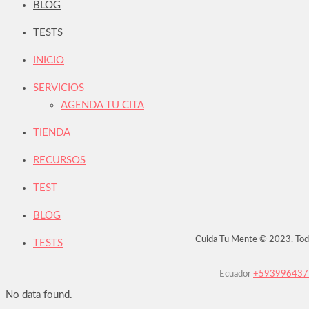
BLOG
TESTS
INICIO
SERVICIOS
AGENDA TU CITA
TIENDA
RECURSOS
TEST
BLOG
Cuida Tu Mente © 2023. Tod
TESTS
Ecuador
+59399643
No data found.