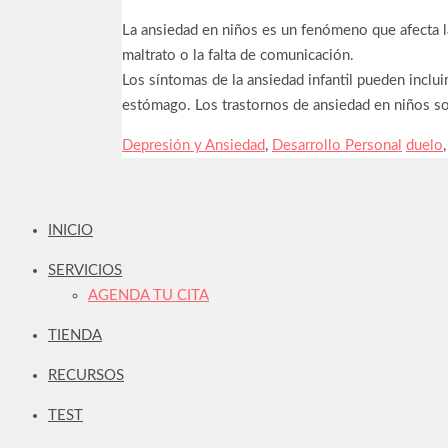
La ansiedad en niños es un fenómeno que afecta la s
maltrato o la falta de comunicación.
Los síntomas de la ansiedad infantil pueden incluir
estómago. Los trastornos de ansiedad en niños so
Categorías
Depresión y Ansiedad
,
Desarrollo Personal
Etique
duelo
INICIO
SERVICIOS
AGENDA TU CITA
TIENDA
RECURSOS
TEST