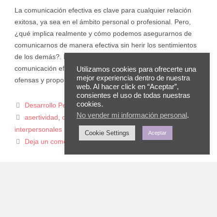
La comunicación efectiva es clave para cualquier relación
exitosa, ya sea en el ámbito personal o profesional. Pero,
¿qué implica realmente y cómo podemos asegurarnos de
comunicarnos de manera efectiva sin herir los sentimientos
de los demás?. En este blog, explicaremos qué es la
comunicación efectiva, cómo evitar convertir las palabras en
Utilizamos cookies para ofrecerte una
mejor experiencia dentro de nuestra
ofensas y proporcionar …
Leer más
web. Al hacer click en “Aceptar”,
consientes el uso de todas nuestras
cookies.
Desarrollo Personal
No vender mi información personal
.
asertividad
,
comunicacion
,
conflictos
,
relaciones
interpersonales
Cookie Settings
Aceptar
Deja un comentario
INICIO
SERVICIOS
TIENDA
RECURSOS
TEST
BLOG
TESTS