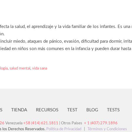
ta la salud, el aprendizaje y la vida familiar de los infantes. Es una
ón.
ncluir miedo, ataques de pánico, evasión, dificultad para dormir, irrit
iedad en niños son más comunes en la infancia y pueden durar hasta 
logia
,
salud mental
,
vida sana
S
TIENDA
RECURSOS
TEST
BLOG
TESTS
126
Venezuela
+58 (414) 621.1811
| Otros Países
+ 1 (407) 279.1896
s los Derechos Reservados.
Política de Privacidad
|
Términos y Condiciones