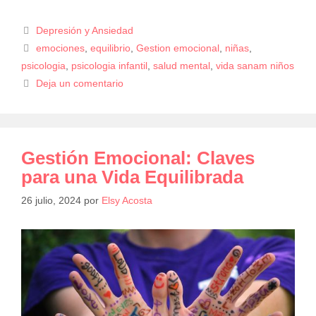
Depresión y Ansiedad
emociones
,
equilibrio
,
Gestion emocional
,
niñas
,
psicologia
,
psicologia infantil
,
salud mental
,
vida sanam niños
Deja un comentario
Gestión Emocional: Claves
para una Vida Equilibrada
26 julio, 2024
por
Elsy Acosta