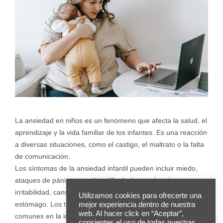
La ansiedad en niños es un fenómeno que afecta la salud, el
aprendizaje y la vida familiar de los infantes. Es una reacción
a diversas situaciones, como el castigo, el maltrato o la falta
de comunicación.
Los síntomas de la ansiedad infantil pueden incluir miedo,
ataques de pánico, evasión, dificultad para dormir,
irritabilidad, cansancio, dolores de cabeza o dolores de
Utilizamos cookies para ofrecerte una
estómago. Los trastornos de ansiedad en niños son más
mejor experiencia dentro de nuestra
web. Al hacer click en “Aceptar”,
comunes en la infancia y pueden durar hasta la edad adulta.
consientes el uso de todas nuestras