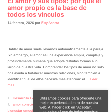
El amor y sus tipos: por qué el
amor propio es la base de
todos los vínculos
14 febrero, 2026
por
Elsy Acosta
Hablar de amor suele llevarnos automáticamente a la pareja.
Sin embargo, el amor es una experiencia amplia, compleja y
profundamente humana que adopta distintas formas a lo
largo de nuestra vida. Comprender los tipos de amor no solo
nos ayuda a fortalecer nuestras relaciones, sino también a
identificar cuál de ellos necesita más atención: el …
Leer
más
Desarrollo Personal
Utilizamos cookies para ofrecerte una
mejor experiencia dentro de nuestra
amor consciente
,
amor propio
,
autocuidado
,
autoestima
,
web. Al hacer click en “Aceptar”,
bienestar emocional
,
crecimiento personal
,
Cuida Tu Mente
,
consientes el uso de todas nuestras