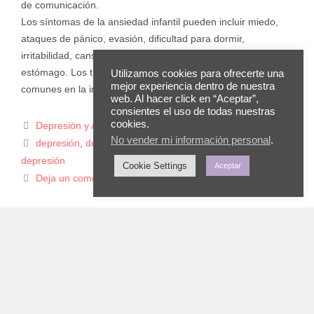
de comunicación.
Los síntomas de la ansiedad infantil pueden incluir miedo,
ataques de pánico, evasión, dificultad para dormir,
irritabilidad, cansancio, dolores de cabeza o dolores de
estómago. Los trastornos de ansiedad en niños son más
Utilizamos cookies para ofrecerte una
mejor experiencia dentro de nuestra
comunes en la infancia y pueden durar hasta la edad adulta.
web. Al hacer click en “Aceptar”,
consientes el uso de todas nuestras
cookies.
Depresión y Ansiedad
No vender mi información personal
.
depresión
,
depresión infantil
,
niños
,
padres
,
síntomas de
depresión
Cookie Settings
Aceptar
Deja un comentario
INICIO
SERVICIOS
TIENDA
RECURSOS
TEST
BLOG
TESTS
Ecuador
+593996437126
Venezuela
+58 (414) 621.1811
| Otros Países
+