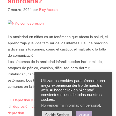
abordarla?
7 marzo, 2024
por
Elsy Acosta
La ansiedad en niños es un fenómeno que afecta la salud, el
aprendizaje y la vida familiar de los infantes. Es una reacción
a diversas situaciones, como el castigo, el maltrato o la falta
de comunicación.
Los síntomas de la ansiedad infantil pueden incluir miedo,
ataques de pánico, evasión, dificultad para dormir,
irritabilidad, cansancio, dolores de cabeza o dolores de
estómago. Los trastornos de ansiedad en niños son más
Utilizamos cookies para ofrecerte una
mejor experiencia dentro de nuestra
comunes en la infancia y pueden durar hasta la edad adulta.
web. Al hacer click en “Aceptar”,
consientes el uso de todas nuestras
cookies.
Depresión y Ansiedad
No vender mi información personal
.
depresión
,
depresión infantil
,
niños
,
padres
,
síntomas de
depresión
Cookie Settings
Aceptar