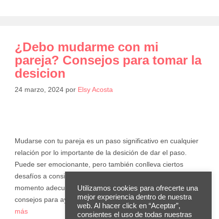
¿Debo mudarme con mi
pareja? Consejos para tomar la
desicion
24 marzo, 2024
por
Elsy Acosta
Mudarse con tu pareja es un paso significativo en cualquier
relación por lo importante de la desición de dar el paso.
Puede ser emocionante, pero también conlleva ciertos
desafíos a considerar. Si te estás preguntando si es el
momento adecuado para dar este paso, aquí tienes algunos
Utilizamos cookies para ofrecerte una
mejor experiencia dentro de nuestra
consejos para ayudarte a tomar la mejor decisión. …
Leer
web. Al hacer click en “Aceptar”,
más
consientes el uso de todas nuestras