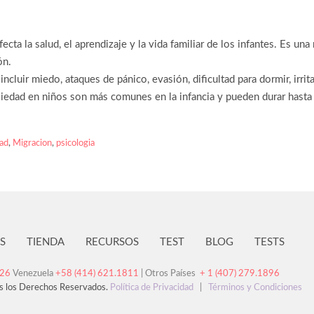
ta la salud, el aprendizaje y la vida familiar de los infantes. Es una
ón.
ncluir miedo, ataques de pánico, evasión, dificultad para dormir, irrit
iedad en niños son más comunes en la infancia y pueden durar hasta 
ad
,
Migracion
,
psicologia
S
TIENDA
RECURSOS
TEST
BLOG
TESTS
126
Venezuela
+58 (414) 621.1811
| Otros Países
+ 1 (407) 279.1896
s los Derechos Reservados.
Política de Privacidad
|
Términos y Condiciones