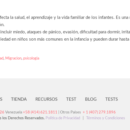
ta la salud, el aprendizaje y la vida familiar de los infantes. Es una
ón.
ncluir miedo, ataques de pánico, evasión, dificultad para dormir, irrit
iedad en niños son más comunes en la infancia y pueden durar hasta 
ad
,
Migracion
,
psicologia
S
TIENDA
RECURSOS
TEST
BLOG
TESTS
126
Venezuela
+58 (414) 621.1811
| Otros Países
+ 1 (407) 279.1896
s los Derechos Reservados.
Política de Privacidad
|
Términos y Condiciones