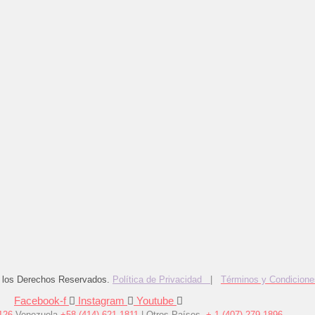
 los Derechos Reservados.
Política de Privacidad
|
Términos y Condicione
Facebook-f
Instagram
Youtube
126
Venezuela
+58 (414) 621.1811
| Otros Países
+ 1 (407) 279.1896