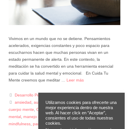
Vivimos en un mundo que no se detiene. Pensamientos
acelerados, exigencias constantes y poco espacio para
escucharnos hacen que muchas personas vivan en un
estado permanente de alerta. En este contexto, la
meditación se ha convertido en una herramienta esencial
para cuidar la salud mental y emocional. En Cuida Tu
Mente creemos que meditar …
Leer más
Desarrollo Personal
ansiedad
,
autocuidado
,
bienestar emocional
,
conexión
Utilizamos cookies para ofrecerte una
mejor experiencia dentro de nuestra
cuerpo mente
,
Cuida Tu Mente
,
herramientas de salud
web. Al hacer click en “Aceptar”,
mental
,
manejo del estrés
,
meditación
,
meditación guiada
,
consientes el uso de todas nuestras
cookies.
mindfulness
,
pausas conscientes
,
podcast de meditación
,