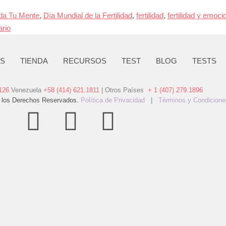
da Tu Mente
,
Día Mundial de la Fertilidad
,
fertilidad
,
fertilidad y emoc
rio
OS
TIENDA
RECURSOS
TEST
BLOG
TESTS
126
Venezuela
+58 (414) 621.1811
| Otros Países
+ 1 (407) 279.1896
 los Derechos Reservados.
Política de Privacidad
|
Términos y Condicione